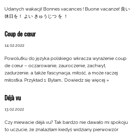
Udanych wakacji! Bonnes vacances ! Buone vacanze! 良い
休日を！ よい きゅうじつ を ！
Coup de cœur
14.02.2022
Powolutku do języka polskiego wkracza wyrażenie coup
de cœur – oczarowanie, zauroczenie, zachwyt,
zadurzenie, a także fascynacja, miłość, a może raczej
miłostka. Przykład 1: Byłam…
Dowiedz się więcej »
Déjà vu
13.02.2022
Czy miewacie déjà vu? Tak bardzo nie dawało mi spokoju
to uczucie, że znalazłam kiedyś widziany pierwowzór