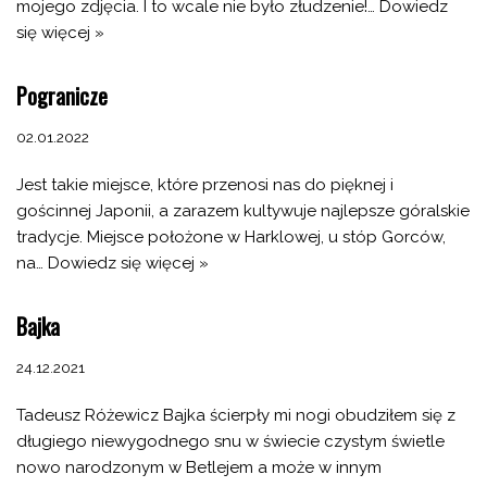
mojego zdjęcia. I to wcale nie było złudzenie!…
Dowiedz
się więcej »
Pogranicze
02.01.2022
Jest takie miejsce, które przenosi nas do pięknej i
gościnnej Japonii, a zarazem kultywuje najlepsze góralskie
tradycje. Miejsce położone w Harklowej, u stóp Gorców,
na…
Dowiedz się więcej »
Bajka
24.12.2021
Tadeusz Różewicz Bajka ścierpły mi nogi obudziłem się z
długiego niewygodnego snu w świecie czystym świetle
nowo narodzonym w Betlejem a może w innym