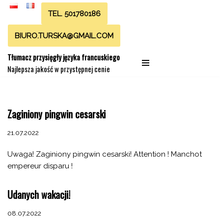
TEL. 501780186
Przejdź
BIURO.TURSKA@GMAIL.COM
do
treści
Tłumacz przysięgły języka francuskiego
Najlepsza jakość w przystępnej cenie
Zaginiony pingwin cesarski
21.07.2022
Uwaga! Zaginiony pingwin cesarski! Attention ! Manchot
empereur disparu !
Udanych wakacji!
08.07.2022