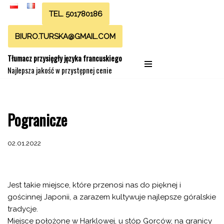
TEL. 501780186
Przejdź
BIURO.TURSKA@GMAIL.COM
do
treści
Tłumacz przysięgły języka francuskiego
Najlepsza jakość w przystępnej cenie
Pogranicze
02.01.2022
Jest takie miejsce, które przenosi nas do pięknej i
gościnnej Japonii, a zarazem kultywuje najlepsze góralskie
tradycje.
Miejsce położone w Harklowej, u stóp Gorców, na granicy