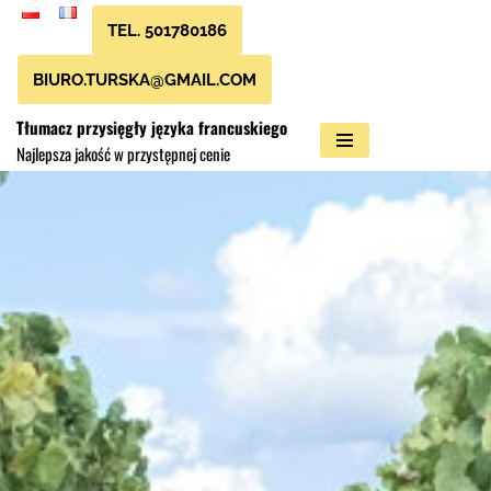
TEL. 501780186
Przejdź
BIURO.TURSKA@GMAIL.COM
do
treści
Tłumacz przysięgły języka francuskiego
Najlepsza jakość w przystępnej cenie