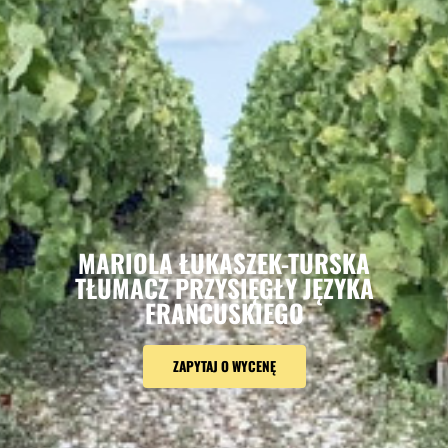
MARIOLA ŁUKASZEK-TURSKA
TŁUMACZ PRZYSIĘGŁY JĘZYKA
FRANCUSKIEGO
ZAPYTAJ O WYCENĘ