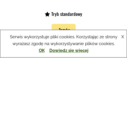
Tryb standardowy
Zamów
Serwis wykorzystuje pliki cookies. Korzystając ze strony
X
wyrażasz zgodę na wykorzystywanie plików cookies.
OK
Dowiedz się więcej
Tłumaczenia pisemne przysięgłe / poświadczone
(1 strona =
1125 znaków) i
tłumaczenia zwykłe
(1 strona = 1600 znaków):
z języka francuskiego na polski: tryb standardowy 60 zł
z języka polskiego na francuski: tryb standardowy 65 zł
Tłumaczenia specjalistyczne, w trybie pilnym i
ekspresowym
:
wycena indywidualna
Promocja:
dowód rejestracyjny: 120 zł brutto
zniżki w przypadku dużej powtarzalności tekstu