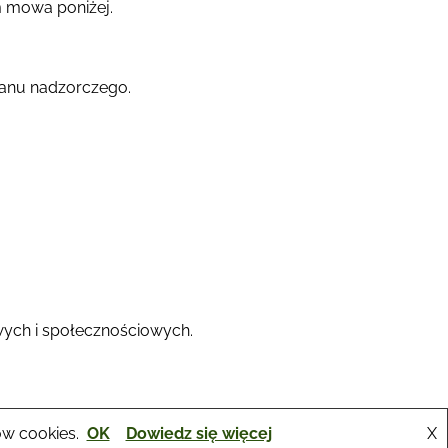
m mowa poniżej.
rganu nadzorczego.
owych i społecznościowych.
ów cookies.
OK
Dowiedz się więcej
X
RODO / Polityka prywatności