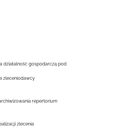
ca działalność gospodarczą pod
ia zleceniodawcy
rchiwizowania repertorium
lizacji zlecenia