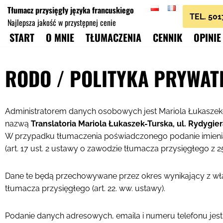
Tłumacz przysięgły języka francuskiego
TEL. 50
Najlepsza jakość w przystępnej cenie
Przejdź
START
O MNIE
TŁUMACZENIA
CENNIK
OPINIE
do
treści
RODO / POLITYKA PRYWAT
Administratorem danych osobowych jest Mariola Łukaszek-
nazwą
Translatoria Mariola Łukaszek-Turska, ul. Rydygie
W przypadku tłumaczenia poświadczonego podanie imienia
(art. 17 ust. 2 ustawy o zawodzie tłumacza przysięgłego z 2
Dane te będą przechowywane przez okres wynikający z wł
tłumacza przysięgłego (art. 22. ww. ustawy).
Podanie danych adresowych, emaila i numeru telefonu jest 