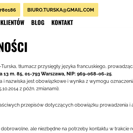
1780186
BIURO.TURSKA@GMAIL.COM
 KLIENTÓW
BLOG
KONTAKT
NOŚCI
Turska, tłumacz przysięgły języka francuskiego, prowadzą
ra 13 m. 85, 01-793 Warszawa, NIP: 969-068-06-25
.
 i nazwiska jest obowiązkowe i wynika z wymogu oznaczen
5.10.2014 z późn. zmianami).
aściwych przepisów dotyczących obowiązku prowadzenia i a
dobrowolne, ale niezbędne na potrzeby kontaktu w trakcie rea