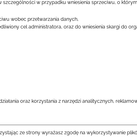
 szczególności w przypadku wniesienia sprzeciwu, o który
ciwu wobec przetwarzania danych,
liwiony cel administratora, oraz do wniesienia skargi do o
działania oraz korzystania z narzędzi analitycznych, reklam
orzystając ze strony wyrażasz zgodę na wykorzystywanie plik
ntów
Blog
Kontakt