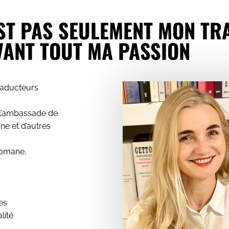
EST PAS SEULEMENT MON TRA
VANT TOUT MA PASSION
traducteurs
e l’ambassade de
e et d’autres
romane,
es
lité