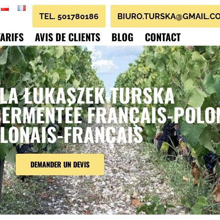
TEL. 501780186
BIURO.TURSKA@GMAIL.C
TARIFS
AVIS DE CLIENTS
BLOG
CONTACT
LA ŁUKASZEK-TURSKA
ERMENTÉE FRANÇAIS-POLON
LONAIS-FRANÇAIS
DEMANDER UN DEVIS