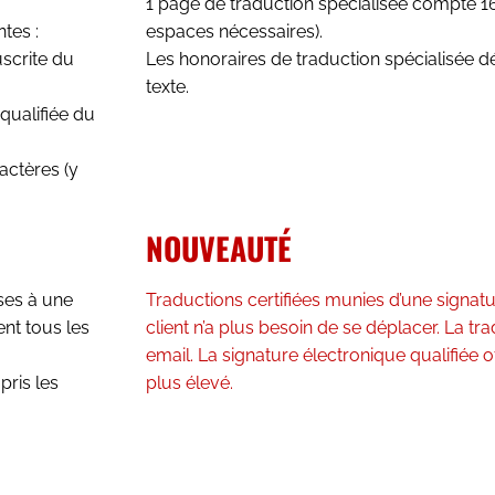
1 page de traduction spécialisée compte 1
tes :
espaces nécessaires).
uscrite du
Les honoraires de traduction spécialisée 
texte.
qualifiée du
actères (y
NOUVEAUTÉ
ses à une
Traductions certifiées munies d’une signatu
ent tous les
client n’a plus besoin de se déplacer. La tr
email. La signature électronique qualifiée of
pris les
plus élevé.