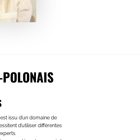
-POLONAIS
S
il est issu d’un domaine de
sitent d’utiliser différentes
experts.