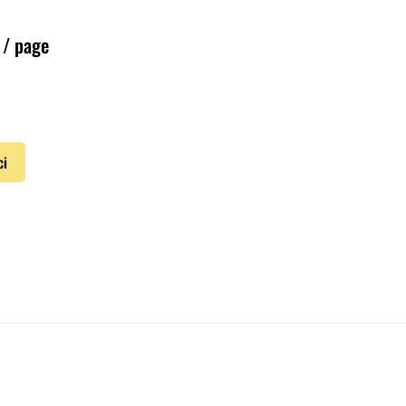
/ page
ci