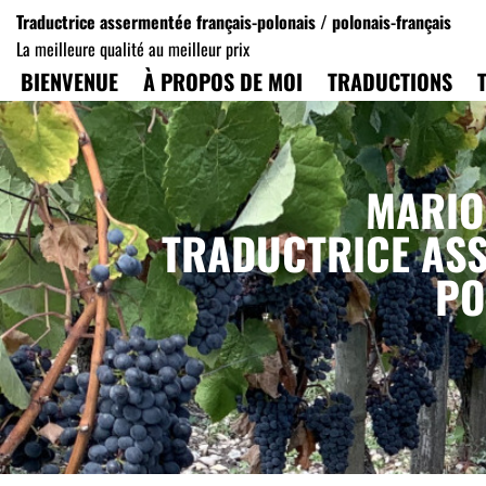
Traductrice assermentée français-polonais / polonais-français
La meilleure qualité au meilleur prix
Aller
BIENVENUE
À PROPOS DE MOI
TRADUCTIONS
au
contenu
MARIO
TRADUCTRICE ASS
PO