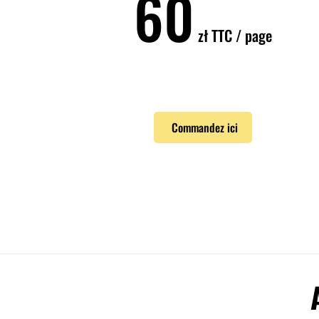
60
zł
TTC / page
Commandez ici