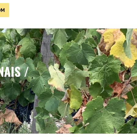
OM
AIS /