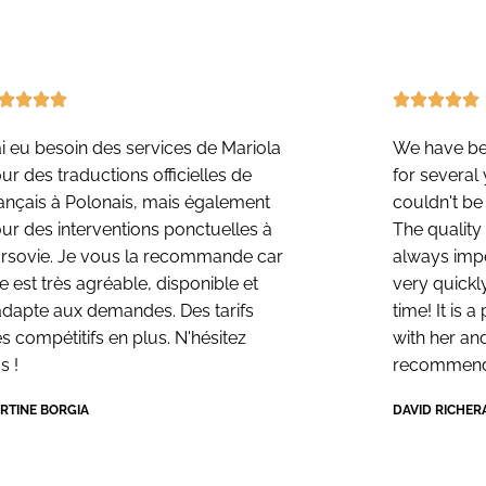









ai eu besoin des services de Mariola
We have be
ur des traductions officielles de
for several
ançais à Polonais, mais également
couldn't be
ur des interventions ponctuelles à
The quality 
rsovie. Je vous la recommande car
always impe
le est très agréable, disponible et
very quickl
adapte aux demandes. Des tarifs
time! It is 
ès compétitifs en plus. N'hésitez
with her an
s !
recommend 
RTINE BORGIA
DAVID RICHER