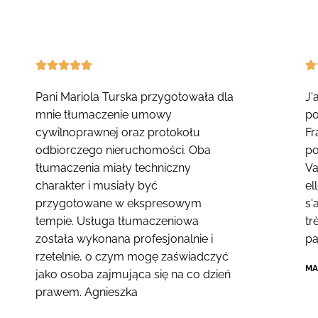






Pani Mariola Turska przygotowała dla
J'
mnie tłumaczenie umowy
po
cywilnoprawnej oraz protokołu
Fr
odbiorczego nieruchomości. Oba
po
tłumaczenia miały techniczny
Va
charakter i musiały być
el
przygotowane w ekspresowym
s'
tempie. Usługa tłumaczeniowa
tr
została wykonana profesjonalnie i
pa
rzetelnie, o czym mogę zaświadczyć
MA
jako osoba zajmująca się na co dzień
prawem. Agnieszka