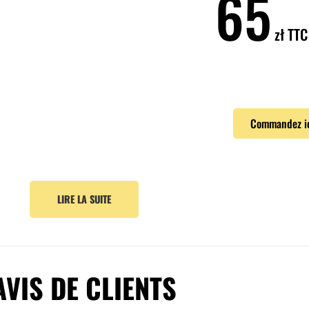
65
zł
TTC 
Commandez i
LIRE LA SUITE
AVIS DE CLIENTS