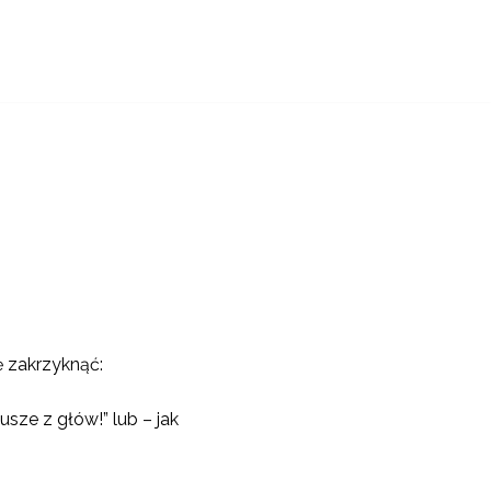
ę zakrzyknąć:
sze z głów!” lub – jak