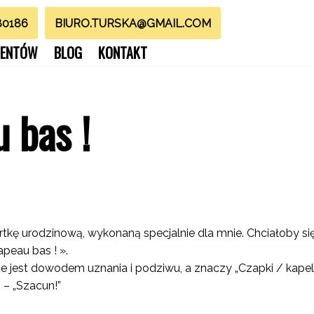
80186
BIURO.TURSKA@GMAIL.COM
LIENTÓW
BLOG
KONTAKT
 bas !
rtkę urodzinową, wykonaną specjalnie dla mnie. Chciałoby si
apeau bas ! ».
ie jest dowodem uznania i podziwu, a znaczy „Czapki / kapelu
 – „Szacun!”