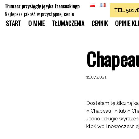
Tłumacz przysięgły języka francuskiego
TEL. 5017
Najlepsza jakość w przystępnej cenie
Przejdź
START
O MNIE
TŁUMACZENIA
CENNIK
OPINIE K
do
treści
Chapeau
11.07.2021
Dostałam tę śliczną ka
« Chapeau ! » lub « Ch
Jedno i drugie wyrażen
ktoś woli nowocześniej